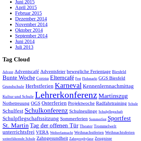
Juni 2015
April 2015
Februar 2015
Dezember 2014
November 2014
Oktober 2014
September 2014
Juni 2014
Juli 2013
Tag Cloud
Adventscafé
Adventsfeier
bewegliche Ferientage
Biesfeld
Advent
Bunte Woche
Elterncafé
GGS Biesfeld
Corona
Fest
Flohmarkt
Karneval
Herbstferien
Kennenlernnachmittag
Grundschule
Lehrerkonferenz
Martinszug
Kultur und Schule
Osterferien
Notbetreuung
OGS
Projektwoche
Radfahrtraining
Schule
Schulkonferenz
Schulfest
Schulneulinge
Schulpflegschaft
Sportfest
Schulpflegschaftssitzung
Sommerferien
Sommerfest
St. Martin
Tag der offenen Tür
Theater
Trommelwelt
unterrichtsfrei
VERA
Weihnachstferien
Weihnachtsferien
Weiberfastnacht
Zahngesundheit
Zeugnisse
weiterführende Schule
Zahnprophylaxe