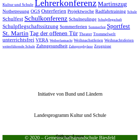
Lehrerkonferenz
Martinszug
Kultur und Schule
Osterferien
Notbetreuung
OGS
Projektwoche
Radfahrtraining
Schule
Schulkonferenz
Schulfest
Schulneulinge
Schulpflegschaft
Sportfest
Schulpflegschaftssitzung
Sommerferien
Sommerfest
St. Martin
Tag der offenen Tür
Theater
Trommelwelt
unterrichtsfrei
VERA
Weihnachstferien
Weihnachtsferien
Weiberfastnacht
Zahngesundheit
Zeugnisse
weiterführende Schule
Zahnprophylaxe
Initiative von Bund und Ländern
Landesprogramm Kultur und Schule
Stiftung Lesen
© 2020 – Gemeinschaftsgrundschule Biesfeld