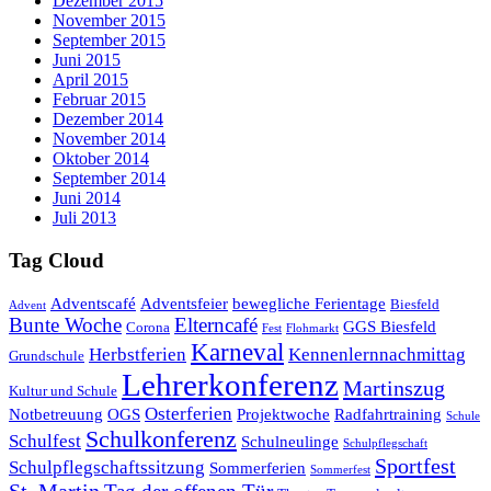
Dezember 2015
November 2015
September 2015
Juni 2015
April 2015
Februar 2015
Dezember 2014
November 2014
Oktober 2014
September 2014
Juni 2014
Juli 2013
Tag Cloud
Adventscafé
Adventsfeier
bewegliche Ferientage
Biesfeld
Advent
Bunte Woche
Elterncafé
GGS Biesfeld
Corona
Fest
Flohmarkt
Karneval
Herbstferien
Kennenlernnachmittag
Grundschule
Lehrerkonferenz
Martinszug
Kultur und Schule
Osterferien
Notbetreuung
OGS
Projektwoche
Radfahrtraining
Schule
Schulkonferenz
Schulfest
Schulneulinge
Schulpflegschaft
Sportfest
Schulpflegschaftssitzung
Sommerferien
Sommerfest
St. Martin