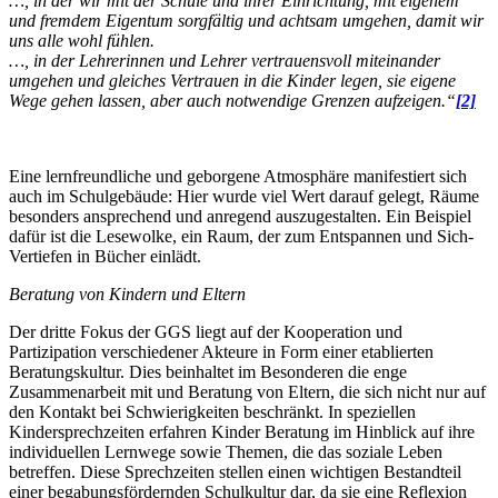
…, in der wir mit der Schule und ihrer Einrichtung, mit eigenem
und fremdem Eigentum sorgfältig und achtsam umgehen, damit wir
uns alle wohl fühlen.
…, in der Lehrerinnen und Lehrer vertrauensvoll miteinander
umgehen und gleiches Vertrauen in die Kinder legen, sie eigene
Wege gehen lassen, aber auch notwendige Grenzen aufzeigen.“
[2]
Eine lernfreundliche und geborgene Atmosphäre manifestiert sich
auch im Schulgebäude: Hier wurde viel Wert darauf gelegt, Räume
besonders ansprechend und anregend auszugestalten. Ein Beispiel
dafür ist die Lesewolke, ein Raum, der zum Entspannen und Sich-
Vertiefen in Bücher einlädt.
Beratung von Kindern und Eltern
Der dritte Fokus der GGS liegt auf der Kooperation und
Partizipation verschiedener Akteure in Form einer etablierten
Beratungskultur. Dies beinhaltet im Besonderen die enge
Zusammenarbeit mit und Beratung von Eltern, die sich nicht nur auf
den Kontakt bei Schwierigkeiten beschränkt. In speziellen
Kindersprechzeiten erfahren Kinder Beratung im Hinblick auf ihre
individuellen Lernwege sowie Themen, die das soziale Leben
betreffen. Diese Sprechzeiten stellen einen wichtigen Bestandteil
einer begabungsfördernden Schulkultur dar, da sie eine Reflexion