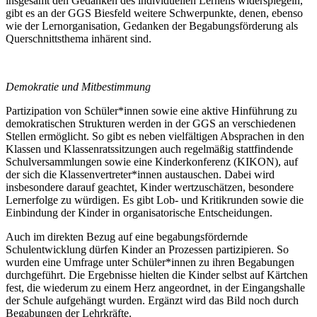
insgesamt den Gedanken des individuellen Lernens widerspiegeln,
gibt es an der GGS Biesfeld weitere Schwerpunkte, denen, ebenso
wie der Lernorganisation, Gedanken der Begabungsförderung als
Querschnittsthema inhärent sind.
Demokratie und Mitbestimmung
Partizipation von Schüler*innen sowie eine aktive Hinführung zu
demokratischen Strukturen werden in der GGS an verschiedenen
Stellen ermöglicht. So gibt es neben vielfältigen Absprachen in den
Klassen und Klassenratssitzungen auch regelmäßig stattfindende
Schulversammlungen sowie eine Kinderkonferenz (KIKON), auf
der sich die Klassenvertreter*innen austauschen. Dabei wird
insbesondere darauf geachtet, Kinder wertzuschätzen, besondere
Lernerfolge zu würdigen. Es gibt Lob- und Kritikrunden sowie die
Einbindung der Kinder in organisatorische Entscheidungen.
Auch im direkten Bezug auf eine begabungsfördernde
Schulentwicklung dürfen Kinder an Prozessen partizipieren. So
wurden eine Umfrage unter Schüler*innen zu ihren Begabungen
durchgeführt. Die Ergebnisse hielten die Kinder selbst auf Kärtchen
fest, die wiederum zu einem Herz angeordnet, in der Eingangshalle
der Schule aufgehängt wurden. Ergänzt wird das Bild noch durch
Begabungen der Lehrkräfte.