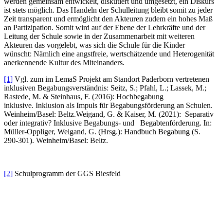
werden gemeinsam entwickelt, diskutiert und umgesetzt, ein Diskurs
ist stets möglich. Das Handeln der Schulleitung bleibt somit zu jeder
Zeit transparent und ermöglicht den Akteuren zudem ein hohes Maß
an Partizipation. Somit wird auf der Ebene der Lehrkräfte und der
Leitung der Schule sowie in der Zusammenarbeit mit weiteren
Akteuren das vorgelebt, was sich die Schule für die Kinder
wünscht: Nämlich eine angstfreie, wertschätzende und Heterogenität
anerkennende Kultur des Miteinanders.
[1]
Vgl. zum im LemaS Projekt am Standort Paderborn vertretenen
inklusiven Begabungsverständnis: Seitz, S.; Pfahl, L.; Lassek, M.;
Rastede, M. & Steinhaus, F. (2016): Hochbegabung
inklusive. Inklusion als Impuls für Begabungsförderung an Schulen.
Weinheim/Basel: Beltz.Weigand, G. & Kaiser, M. (2021): Separativ
oder integrativ? Inklusive Begabungs- und Begabtenförderung. In:
Müller-Oppliger, Weigand, G. (Hrsg.): Handbuch Begabung (S.
290-301). Weinheim/Basel: Beltz.
[2]
Schulprogramm der GGS Biesfeld