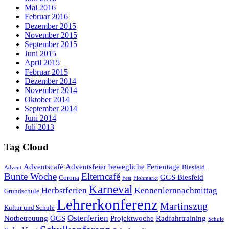
Mai 2016
Februar 2016
Dezember 2015
November 2015
September 2015
Juni 2015
April 2015
Februar 2015
Dezember 2014
November 2014
Oktober 2014
September 2014
Juni 2014
Juli 2013
Tag Cloud
Adventscafé
Adventsfeier
bewegliche Ferientage
Biesfeld
Advent
Bunte Woche
Elterncafé
GGS Biesfeld
Corona
Fest
Flohmarkt
Karneval
Herbstferien
Kennenlernnachmittag
Grundschule
Lehrerkonferenz
Martinszug
Kultur und Schule
Osterferien
Notbetreuung
OGS
Projektwoche
Radfahrtraining
Schule