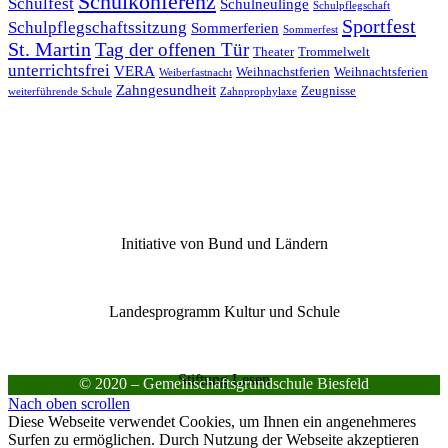
Schulkonferenz
Schulfest
Schulneulinge
Schulpflegschaft
Sportfest
Schulpflegschaftssitzung
Sommerferien
Sommerfest
St. Martin
Tag der offenen Tür
Theater
Trommelwelt
unterrichtsfrei
VERA
Weihnachstferien
Weihnachtsferien
Weiberfastnacht
Zahngesundheit
Zeugnisse
weiterführende Schule
Zahnprophylaxe
Initiative von Bund und Ländern
Landesprogramm Kultur und Schule
Stiftung Lesen
© 2020 – Gemeinschaftsgrundschule Biesfeld
Nach oben scrollen
Diese Webseite verwendet Cookies, um Ihnen ein angenehmeres
Surfen zu ermöglichen. Durch Nutzung der Webseite akzeptieren