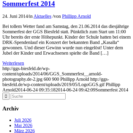
Sommerfest 2014
24. Juni 2014
/
in
Aktuelles
/
von
Phillipp Arnold
Bei tollem Wetter fand am Samstag, den 21.06.2014 das diesjährige
Sommerfest der GGS Biesfeld statt. Pünktlich zum Start um 11:00
Uhr bereits der erste Höhepunkt. Kinder der Schule hatten bei einem
DRK-Spendenlauf ein Konzert der bekannten Band „Kasalla“
gewonnen. Und dieser Gewinn wurde nun eingelöst! Unter dem
Jubel der Kinder und Erwachsenen spielte die Band […]
Weiterlesen
http://ggs-biesfeld.de/wp-
content/uploads/2014/06/GGS_Sommerfest__arnold-
photography.de-2.jpg
600
900
Phillipp Arnold
http://ggs-
biesfeld.de/wp-content/uploads/2019/05/LogoGGS.gif
Phillipp
Arnold
2014-06-24 09:35:18
2014-06-24 09:42:09
Sommerfest 2014
Archiv
Juli 2026
Mai 2026
März 2026