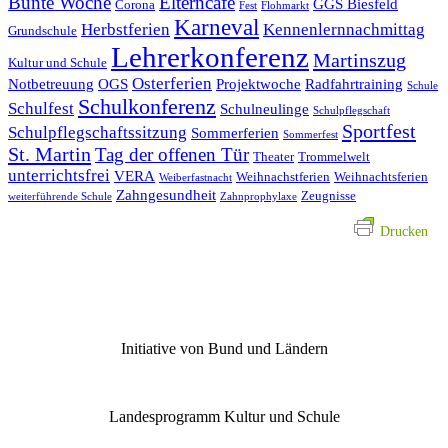
Bunte Woche
Elterncafé
GGS Biesfeld
Corona
Fest
Flohmarkt
Karneval
Herbstferien
Kennenlernnachmittag
Grundschule
Lehrerkonferenz
Martinszug
Kultur und Schule
Osterferien
Notbetreuung
OGS
Projektwoche
Radfahrtraining
Schule
Schulkonferenz
Schulfest
Schulneulinge
Schulpflegschaft
Sportfest
Schulpflegschaftssitzung
Sommerferien
Sommerfest
St. Martin
Tag der offenen Tür
Theater
Trommelwelt
unterrichtsfrei
VERA
Weihnachstferien
Weihnachtsferien
Weiberfastnacht
Zahngesundheit
Zeugnisse
weiterführende Schule
Zahnprophylaxe
Drucken
Initiative von Bund und Ländern
Landesprogramm Kultur und Schule