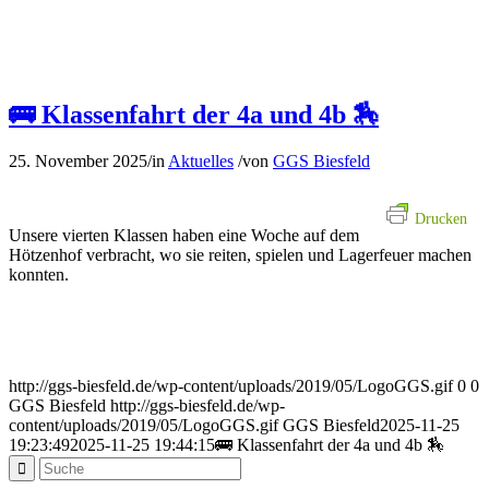
🚌 Klassenfahrt der 4a und 4b 🏇
25. November 2025
/
in
Aktuelles
/
von
GGS Biesfeld
Drucken
Unsere vierten Klassen haben eine Woche auf dem
Hötzenhof verbracht, wo sie reiten, spielen und Lagerfeuer machen
konnten.
http://ggs-biesfeld.de/wp-content/uploads/2019/05/LogoGGS.gif
0
0
GGS Biesfeld
http://ggs-biesfeld.de/wp-
content/uploads/2019/05/LogoGGS.gif
GGS Biesfeld
2025-11-25
19:23:49
2025-11-25 19:44:15
🚌 Klassenfahrt der 4a und 4b 🏇